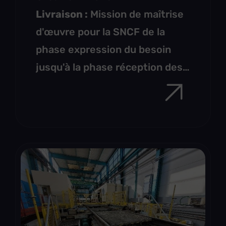
Livraison :
Mission de maîtrise
d'œuvre pour la SNCF de la
phase expression du besoin
jusqu'à la phase réception des
ouvrages. Vérification des
existants (ESQ), conception des
nouvelles passerelles
(APS/APD), création des
documents propres à la
consultation des entreprises
(PRO/DCE), participation aux
soutenances technico /