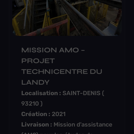
financières, au choix des
entreprises (ACT), suivi des
études, phase DET / visas,
organisation des réunions
études puis travaux,
MISSION AMO –
planification et suivi des
PROJET
travaux (EXE), organisation des
TECHNICENTRE DU
opérations de réception des
LANDY
travaux et levées de réserves
Localisation :
SAINT-DENIS (
(DOE/AOR).
93210 )
Création :
2021
Livraison :
Mission d'assistance