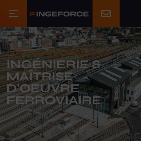
EXPERTISE & PERFORMANCE
INGÉNIERIE &
MAÎTRISE
D'OEUVRE
FERROVIAIRE