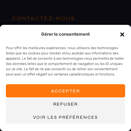
CONTACTEZ-NOUS
contact@ingeforce.com
Gérer le consentement
Pour offrir les meilleures expériences, nous utilisons des technologies
FLORANGE (57)
telles que les cookies pour stocker et/ou accéder aux informations des
appareils. Le fait de consentir à ces technologies nous permettra de traiter
+33 3 82 87 30 60
des données telles que le comportement de navigation ou les ID uniques
sur ce site. Le fait de ne pas consentir ou de retirer son consentement
peut avoir un effet négatif sur certaines caractéristiques et fonctions.
SCEAUX (92)
+33 7 63 72 65 61
ACCEPTER
NANTES (44)
REFUSER
+33 6 75 11 95 35
VOIR LES PRÉFÉRENCES
LUXEMBOURG