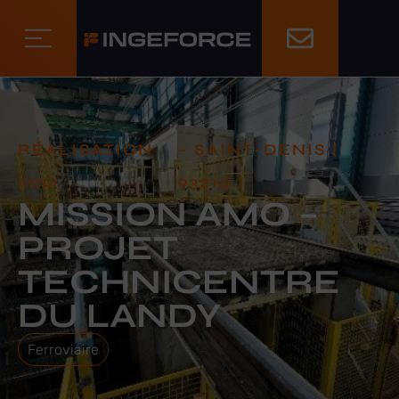
RÉALISATION
– SAINT-DENIS (
2021
93210 )
MISSION AMO –
PROJET
TECHNICENTRE
DU LANDY
Ferroviaire