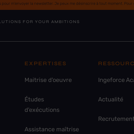
 pour m’envoyer la newsletter. Je peux me désinscrire à tout moment. Pour en
LUTIONS FOR YOUR AMBITIONS
EXPERTISES
RESSOUR
Maitrise d'oeuvre
Ingeforce A
Études
Actualité
d'exécutions
Recrutemen
Assistance maîtrise