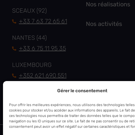
Nos réalisations
SCEAUX (92)
+33 7 63 72 65 61
Nos activités
NANTES (44)
+33 6 75 11 95 35
LUXEMBOURG
+352 621 690 551
Gérer le consentement
INTERNATIONAL
+33 6 83 01 91 96
Pour offrir les meilleures expériences, nous utilisons des technologies telles
cookies pour stocker et/ou accéder aux informations des appareils. Le fait de
ces technologies nous permettra de traiter des données telles que le comp
navigation ou les ID uniques sur ce site. Le fait de ne pas consentir ou de ret
consentement peut avoir un effet négatif sur certaines caractéristiques et fo