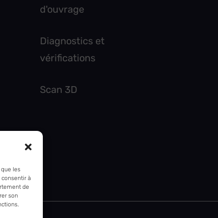
d'ouvrage
Diagnostics et
vérifications
Scan 3D
 que les
 consentir à
ortement de
irer son
nctions.