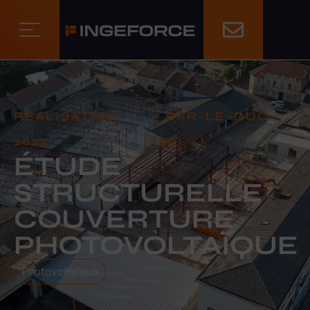
RÉALISATION
– BAR-LE-DUC
2025
(55)
ÉTUDE
STRUCTURELLE
COUVERTURE
PHOTOVOLTAÏQUE
Photovoltaïque