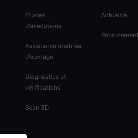
Études
Actualité
d'exécutions
Recrutemen
Assistance maîtrise
d'ouvrage
Diagnostics et
vérifications
Scan 3D