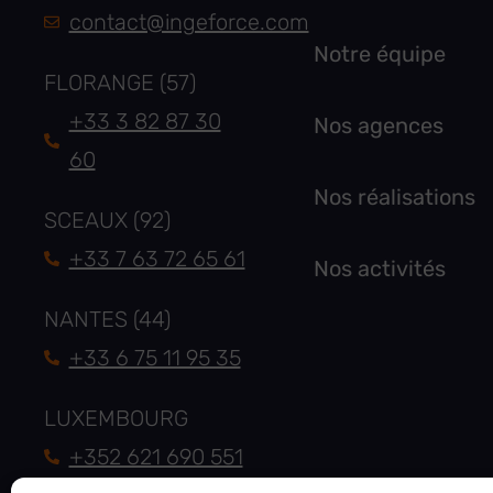
contact@ingeforce.com
Notre équipe
FLORANGE (57)
+33 3 82 87 30
Nos agences
60
Nos réalisations
SCEAUX (92)
+33 7 63 72 65 61
Nos activités
NANTES (44)
+33 6 75 11 95 35
LUXEMBOURG
+352 621 690 551